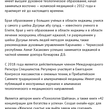
имеет высшее духовное теологическое образование, начал
заниматься восточно — исламской медициной с 2012 года и
практикует её до настоящего времени.
Брал образование у больших учёных в области хиджамы, учился
у самого у шейха Дусукьи абу сугьуд — известного ученого в
Египте, брал у него образование в области хиджамы и в области
лечения экзорцизма, обладает иджазой, т.е разрешением у
шейха Дусукьи лечить людей методом хиджамы, также
рекомендован духовным управлением Карачаево — Черкесской
республики. Ахмат Хасанович успешно занимается хиджамой в
частной клинике доктора Кочкарова Д.Б.
С 2018 года является действительным членом Международного
Регистра Специалистов. Регулярно участвует в Ежегодном
Конгрессе массажистов и смежных техник, в Прибалтийском
Саммите традиционной и альтернативной медицины. Имеет ряд
публикаций в иностранных журналах и альманахах
теологического и медицинского направлений.
Является автором книги «Психология Шайтана», а также книги «42
концентрации для богатства и успеха». Создал онлайн-курс для
женщин «Женское счастье: как выйти замуж или сохранить